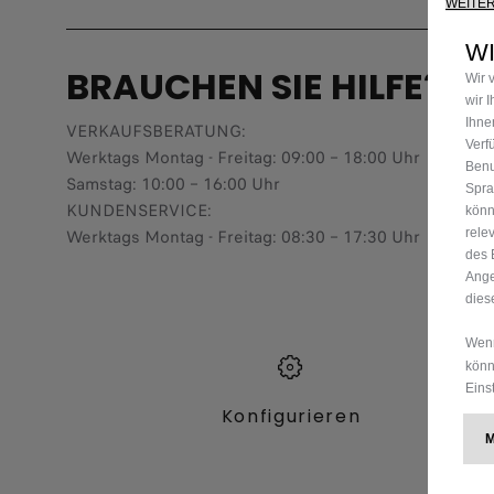
WEITE
WI
BRAUCHEN SIE HILFE?
Wir 
wir 
Ihne
VERKAUFSBERATUNG​:
Verf
Werktags Montag - Freitag: 09:00 – 18:00 Uhr
Benu
Samstag: 10:00 – 16:00 Uhr
Spra
KUNDENSERVICE:
könn
Werktags Montag - Freitag: 08:30 – 17:30 Uhr
rele
des 
Ange
dies
Wenn
könn
Eins
Konfigurieren​