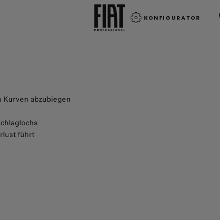
KONFIGURATOR
n Kurven abzubiegen
chlaglochs
lust führt