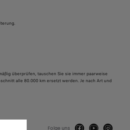
lterung.
lmäßig überprüfen, tauschen Sie sie immer paarweise
chnitt alle 80.000 km ersetzt werden. Je nach Art und
Folge uns