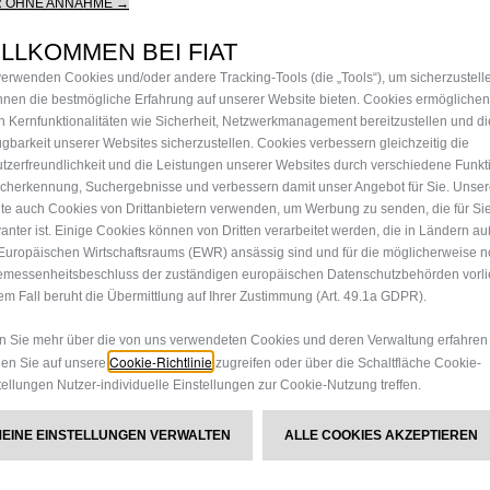
R OHNE ANNAHME →
LLKOMMEN BEI FIAT
verwenden Cookies und/oder andere Tracking-Tools (die „Tools“), um sicherzustell
Ihnen die bestmögliche Erfahrung auf unserer Website bieten. Cookies ermöglichen
n Kernfunktionalitäten wie Sicherheit, Netzwerkmanagement bereitzustellen und di
ügbarkeit unserer Websites sicherzustellen. Cookies verbessern gleichzeitig die
00 800 342 800
tzerfreundlichkeit und die Leistungen unserer Websites durch verschiedene Funkt
cherkennung, Suchergebnisse und verbessern damit unser Angebot für Sie. Unse
te auch Cookies von Drittanbietern verwenden, um Werbung zu senden, die für Si
vanter ist. Einige Cookies können von Dritten verarbeitet werden, die in Ländern a
Europäischen Wirtschaftsraums (EWR) ansässig sind und für die möglicherweise n
messenheitsbeschluss der zuständigen europäischen Datenschutzbehörden vorlie
em Fall beruht die Übermittlung auf Ihrer Zustimmung (Art. 49.1a GDPR).
 Sie mehr über die von uns verwendeten Cookies und deren Verwaltung erfahren
Cookie-Richtlinie
en Sie auf unsere
zugreifen oder über die Schaltfläche Cookie-
tellungen Nutzer-individuelle Einstellungen zur Cookie-Nutzung treffen.
Fiat Partner suchen
MEINE EINSTELLUNGEN VERWALTEN
ALLE COOKIES AKZEPTIEREN