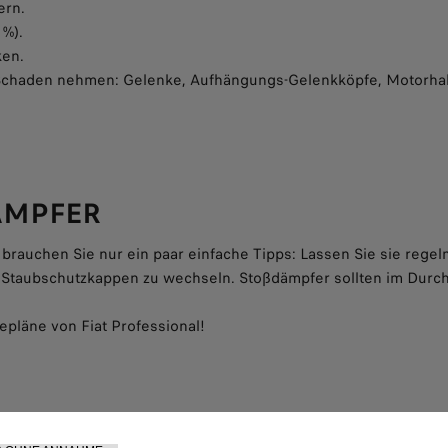
ern.
 %).
ken.
e Schaden nehmen: Gelenke, Aufhängungs-Gelenkköpfe, Motorha
ÄMPFER
brauchen Sie nur ein paar einfache Tipps: Lassen Sie sie rege
Staubschutzkappen zu wechseln. Stoßdämpfer sollten im Durchs
epläne von Fiat Professional!