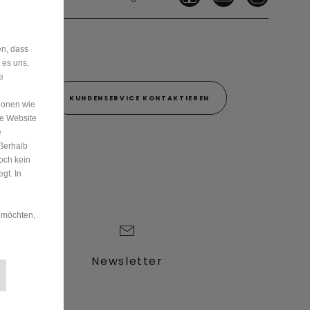
en, dass
 es uns,
e
 00
KUNDENSERVICE KONTAKTIEREN
ionen wie
re Website
e
ußerhalb
och kein
gt. In
 möchten,
Newsletter