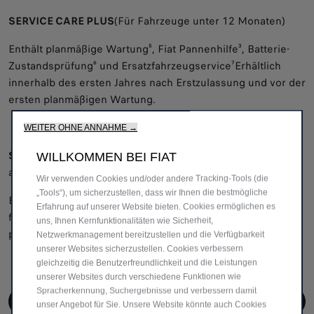
SERVICE CARE PLUS
(Für Fahrzeuge unter 12 Monaten)
Enthält planmäßige Wartung⁵, Fiat Pannenhilfe³, Batterie-
Zustandsprüfung⁶ und Ersatzfahrzeugservice⁷Erhältlich
innerhalb des ersten Jahres nach Erstzulassung und vor der
ersten planmäßigen Wartung.
WEITER OHNE ANNAHME →
SERVICE CARE
(Für Fahrzeuge älter als 12 Monate, jünger
WILLKOMMEN BEI FIAT
als 60 Monate (5 Jahre))
Wir verwenden Cookies und/oder andere Tracking-Tools (die
„Tools“), um sicherzustellen, dass wir Ihnen die bestmögliche
Buchbar jederzeit nach dem ersten Jahr und vor dem
Erfahrung auf unserer Website bieten. Cookies ermöglichen es
fünften Jahr der Erstzulassung – für beliebig viele
uns, Ihnen Kernfunktionalitäten wie Sicherheit,
planmäßige Wartungen.
Netzwerkmanagement bereitzustellen und die Verfügbarkeit
unserer Websites sicherzustellen. Cookies verbessern
gleichzeitig die Benutzerfreundlichkeit und die Leistungen
unserer Websites durch verschiedene Funktionen wie
Spracherkennung, Suchergebnisse und verbessern damit
ANGEBOT ANFORDERN
unser Angebot für Sie. Unsere Website könnte auch Cookies