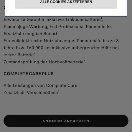
ALLE COOKIES AKZEPTIEREN
COMPLETE CARE
Erweiterte Garantie inklusive Traktionsbatterie¹,
Planmäßige Wartung, Fiat Professional Pannenhilfe,
Ersatzfahrzeug bei Bedarf¹
Für vollelektrische Nutzfahrzeuge: Pannenhilfe bis zu 8
Jahre bzw. 160.000 km inklusive unbegrenzter Hilfe bei
leerer Batterie¹
Zustandsprüfung der Hochvoltbatterie¹
COMPLETE CARE PLUS
Alle Leistungen von Complete Care
Zusätzlich: Verschleißteile¹
ANGEBOT ANFORDERN