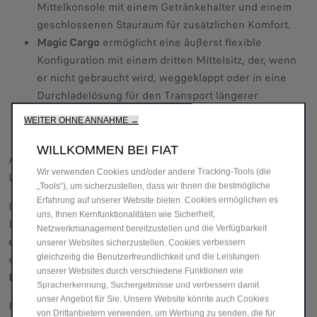
Mittelkonsole mit einem Getränkehalter und einem
geschlossenen Stauraum für zusätzlichen Komfort.
Magic Cargo
ermöglicht eine äußerst flexible
Konfiguration mit einem dritten Mittelsitz, der, wenn
er nicht gebraucht wird, weggeklappt oder in eine
Durchladelösung für den Transport längerer
Gegenstände umgewandelt werden kann.
WEITER OHNE ANNAHME →
WILLKOMMEN BEI FIAT
Außerdem steht
eine 220-V-Steckdose zum Aufladen
von
Wir verwenden Cookies und/oder andere Tracking-Tools (die
Laptops, Tablets oder anderen Geräten zur Verfügung.
„Tools“), um sicherzustellen, dass wir Ihnen die bestmögliche
Erfahrung auf unserer Website bieten. Cookies ermöglichen es
Der
Doblò EasyPRO
bewahrt die bewährten Stärken der
uns, Ihnen Kernfunktionalitäten wie Sicherheit,
Doblò-Baureihe,
ohne Kompromisse bei Leistung
Netzwerkmanagement bereitzustellen und die Verfügbarkeit
einzugehen
. Er ist in zwei Längen erhältlich, mit
unserer Websites sicherzustellen. Cookies verbessern
gleichzeitig die Benutzerfreundlichkeit und die Leistungen
einer
Nutzlast von 650 kg bis zu 1 Tonne und einem
unserer Websites durch verschiedene Funktionen wie
Ladevolumen von bis zu 4,4 Kubikmetern
.
Spracherkennung, Suchergebnisse und verbessern damit
unser Angebot für Sie. Unsere Website könnte auch Cookies
Ein umfangreiches Angebot an Antriebsvarianten sorgt für
von Drittanbietern verwenden, um Werbung zu senden, die für