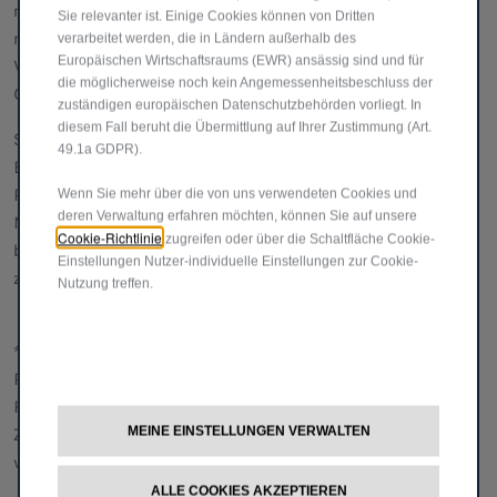
maximale Flexibilität, darunter eine vollelektrische Version
Sie relevanter ist. Einige Cookies können von Dritten
mit einer
Reichweite von bis zu 270 km*
,
verarbeitet werden, die in Ländern außerhalb des
Europäischen Wirtschaftsraums (EWR) ansässig sind und für
Verbrennungsmotoren und eine künftige Mild-Hybrid-
die möglicherweise noch kein Angemessenheitsbeschluss der
Option.
zuständigen europäischen Datenschutzbehörden vorliegt. In
diesem Fall beruht die Übermittlung auf Ihrer Zustimmung (Art.
Seinem Auftrag treu bleibend, wird auch der Doblò
49.1a GDPR).
EasyPRO mit einer äußerst wettbewerbsfähigen
Preisstrategie eingeführt, die unterhalb der übrigen
Wenn Sie mehr über die von uns verwendeten Cookies und
deren Verwaltung erfahren möchten, können Sie auf unsere
Modellreihe liegt und ihn damit zur idealen Wahl für einen
Cookie-Richtlinie
zugreifen oder über die Schaltfläche Cookie-
breiten Kundenkreis macht – von großen Fuhrparks bis hin
Einstellungen Nutzer-individuelle Einstellungen zur Cookie-
zu Jungunternehmern, die neu in den Markt einsteigen.
Nutzung treffen.
* Kombinierte Werte gem. WLTP. Die tatsächliche
Reichweite kann aufgrund zahlreicher Faktoren wie
Fahrstil, Route, Wetter und Straßenbedingungen sowie
Zustand, Gebrauch und Ausstattung des Fahrzeugs
MEINE EINSTELLUNGEN VERWALTEN
variieren.
ALLE COOKIES AKZEPTIEREN