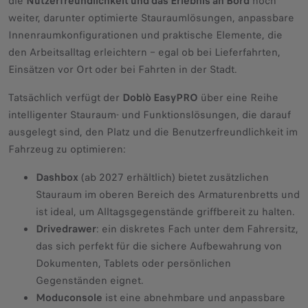
die
Nutzerfreundlichkeit und das Erlebnis an Bord
noch
weiter, darunter optimierte Stauraumlösungen, anpassbare
Innenraumkonfigurationen und praktische Elemente, die
den Arbeitsalltag erleichtern – egal ob bei Lieferfahrten,
Einsätzen vor Ort oder bei Fahrten in der Stadt.
Tatsächlich verfügt der
Doblò EasyPRO
über eine Reihe
intelligenter Stauraum- und Funktionslösungen, die darauf
ausgelegt sind, den Platz und die Benutzerfreundlichkeit im
Fahrzeug zu optimieren:
Dashbox
(ab 2027 erhältlich) bietet zusätzlichen
Stauraum im oberen Bereich des Armaturenbretts und
ist ideal, um Alltagsgegenstände griffbereit zu halten.
Drivedrawer
: ein diskretes Fach unter dem Fahrersitz,
das sich perfekt für die sichere Aufbewahrung von
Dokumenten, Tablets oder persönlichen
Gegenständen eignet.
Moduconsole
ist eine abnehmbare und anpassbare