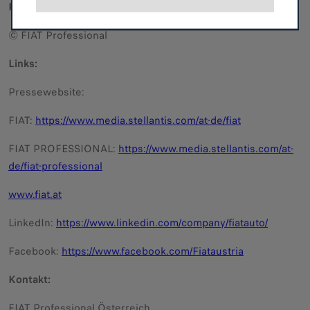
FOTOCREDIT:
© FIAT Professional
Links:
Pressewebsite:
FIAT:
https://www.media.stellantis.com/at-de/fiat
FIAT PROFESSIONAL:
https://www.media.stellantis.com/at-
de/fiat-professional
www.fiat.at
LinkedIn:
https://www.linkedin.com/company/fiatauto/
Facebook:
https://www.facebook.com/Fiataustria
Kontakt:
FIAT Professional Österreich