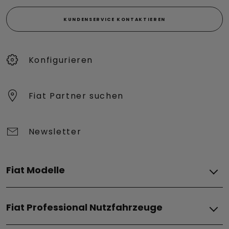
KUNDENSERVICE KONTAKTIEREN
Konfigurieren​
Fiat Partner suchen
Newsletter
Fiat Modelle
Elektro
Fiat Professional Nutzfahrzeuge
Grizzly
Grizzly Fastback