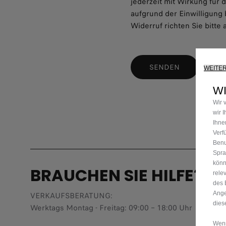
jederzeit mit Wirkung für 
aufgrund der Einwilligung 
Widerruf richten Sie bitt
SENDEN
WEITE
WI
Wir 
wir 
Ihne
Verf
Benu
Spra
könn
BRAUCHEN SIE HILFE?
rele
des 
Ange
VERKAUFSBERATUNG​:
dies
Werktags Montag - Freitag: 09:00 – 18:00 Uhr
Wenn