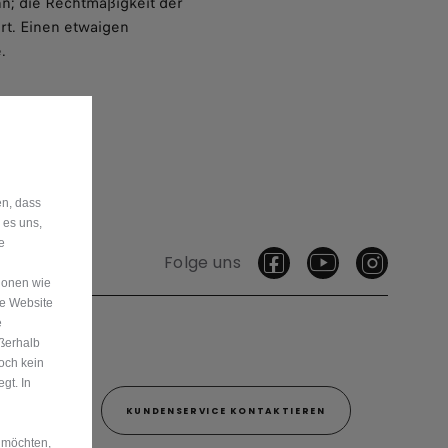
nn; die Rechtmäßigkeit der
rt. Einen etwaigen
.
en, dass
 es uns,
e
Folge uns
ionen wie
re Website
e
ußerhalb
och kein
gt. In
800 00
KUNDENSERVICE KONTAKTIEREN
 möchten,