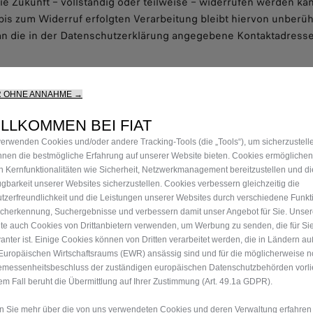
die Zukunft – vollständig oder teilweise – widerrufen werden ka
bis zum Widerruf erfolgten Verarbeitung bleibt hiervon unberüh
e an die in der Datenschutzerklärung angegebene Kontaktadresse
R OHNE ANNAHME →
LLKOMMEN BEI FIAT
verwenden Cookies und/oder andere Tracking-Tools (die „Tools“), um sicherzustell
Ihnen die bestmögliche Erfahrung auf unserer Website bieten. Cookies ermöglichen
n Kernfunktionalitäten wie Sicherheit, Netzwerkmanagement bereitzustellen und di
ügbarkeit unserer Websites sicherzustellen. Cookies verbessern gleichzeitig die
tzerfreundlichkeit und die Leistungen unserer Websites durch verschiedene Funkt
cherkennung, Suchergebnisse und verbessern damit unser Angebot für Sie. Unse
te auch Cookies von Drittanbietern verwenden, um Werbung zu senden, die für Si
vanter ist. Einige Cookies können von Dritten verarbeitet werden, die in Ländern a
Europäischen Wirtschaftsraums (EWR) ansässig sind und für die möglicherweise n
messenheitsbeschluss der zuständigen europäischen Datenschutzbehörden vorlie
em Fall beruht die Übermittlung auf Ihrer Zustimmung (Art. 49.1a GDPR).
00 800 342 
 Sie mehr über die von uns verwendeten Cookies und deren Verwaltung erfahren