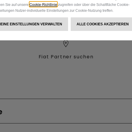
Cookie-Richtlinie
en Sie auf unsere
zugreifen oder über die Schaltfläche Cookie-
tellungen Nutzer-individuelle Einstellungen zur Cookie-Nutzung treffen.
MEINE EINSTELLUNGEN VERWALTEN
ALLE COOKIES AKZEPTIEREN
Fiat Partner suchen
Verbrenner
e
Qubo L
back
Ulysse Diesel
ner
Lagerfahrzeuge