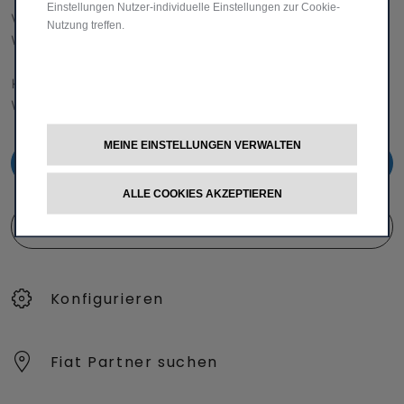
Einstellungen Nutzer-individuelle Einstellungen zur Cookie-
VERKAUFSBERATUNG​:
Nutzung treffen.
Werktags Montag - Freitag: 09:00 – 18:00 Uhr
KUNDENSERVICE:
Werktags Montag - Freitag: 08:30 – 17:30 Uhr
MEINE EINSTELLUNGEN VERWALTEN
00 800 342 800 00
ALLE COOKIES AKZEPTIEREN
KUNDENSERVICE KONTAKTIEREN
Konfigurieren​
Fiat Partner suchen