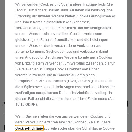
vollständig oder teilweise – widerrufen werden kann;
Wir verwenden Cookies und/oder andere Tracking-Tools (die
die Rechtmäßigkeit der aufgrund der Einwilligung bis
„Tools“), um sicherzustellen, dass wir Ihnen die bestmögliche
zum Widerruf erfolgten Verarbeitung bleibt hiervon
Erfahrung auf unserer Website bieten. Cookies ermöglichen es
uns, Ihnen Kernfunktionalitäten wie Sicherheit,
unberührt. Einen etwaigen Widerruf richten Sie bitte an
Netzwerkmanagement bereitzustellen und die Verfügbarkeit
die in der Datenschutzerklärung angegebene
unserer Websites sicherzustellen. Cookies verbessern
Kontaktadresse.
gleichzeitig die Benutzerfreundlichkeit und die Leistungen
unserer Websites durch verschiedene Funktionen wie
Spracherkennung, Suchergebnisse und verbessern damit
unser Angebot für Sie. Unsere Website könnte auch Cookies
von Drittanbietern verwenden, um Werbung zu senden, die für
SENDEN
Sie relevanter ist. Einige Cookies können von Dritten
verarbeitet werden, die in Ländern außerhalb des
Europäischen Wirtschaftsraums (EWR) ansässig sind und für
die möglicherweise noch kein Angemessenheitsbeschluss der
zuständigen europäischen Datenschutzbehörden vorliegt. In
diesem Fall beruht die Übermittlung auf Ihrer Zustimmung (Art.
Folge uns
49.1a GDPR).
Wenn Sie mehr über die von uns verwendeten Cookies und
deren Verwaltung erfahren möchten, können Sie auf unsere
BRAUCHEN SIE HILFE?
Cookie-Richtlinie
zugreifen oder über die Schaltfläche Cookie-