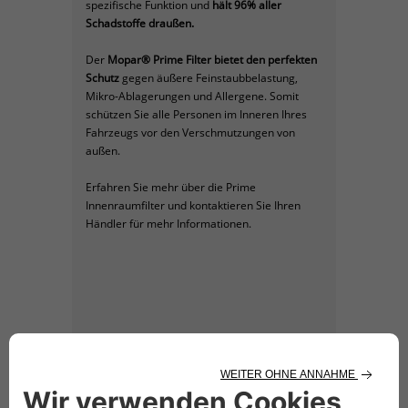
spezifische Funktion und
hält 96% aller
Schadstoffe draußen.
Der
Mopar
®
Prime Filter bietet den perfekten
Schutz
gegen äußere Feinstaubbelastung,
Mikro-Ablagerungen und Allergene. Somit
schützen Sie alle Personen im Inneren Ihres
Fahrzeugs vor den Verschmutzungen von
außen.
Erfahren Sie mehr über die Prime
Innenraumfilter und kontaktieren Sie Ihren
Händler für mehr Informationen.