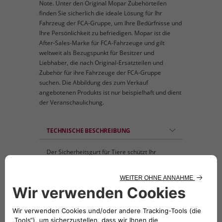
Note. Unter den Original Mopar Zubehörteilen
finden Sie sicherlich die ideale Lösung für Ihr
Fahrzeug der FCA-Gruppe, um Ihre Bedürfnisse und
Ihre Persönlichkeit zu befriedigen. Mopar ist die
After-Sales-Marke für FCA-Fahrzeuge und gilt
weltweit als Bezugspunkt für Besitzer und
Liebhaber, die nach Original-Ersatzteilen und
Zubehör für ihre Fahrzeuge der FCA-Gruppe
suchen. Die Abbildung des zum Verkauf
angebotenen Produkts ist nur beispielhaft und dient
der Veranschaulichung.
TECHNISCHE BESCHREIBUNG
Der Sicherheitsgurt für Tiere schützt Ihr
Haustier bei der Fahrt in einem Pkw, Van oder
Lkw. Das eine Ende wird direkt ans
Gurtschloss im Fahrzeug, das andere ans
Geschirr des Haustieres angeschlossen. –
Länge: 35 bis 65 cm, problemlos verstellbar.
Breite: 2,5 cm, schwarz Material: PP-Gurtband
und POM-Kunststoff Geeignet für kleine,