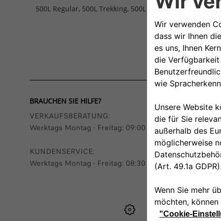
500L Regular, 500L Trekking, 500L LIVING
BRAUCHEN SIE HILFE?
VERKAUFSBERATUNG​:
Werktags Montag - Freitag: 09:00 – 18:00 Uhr
KUNDENSERVICE:
Werktags Montag - Freitag: 08:30 – 17:30 Uhr