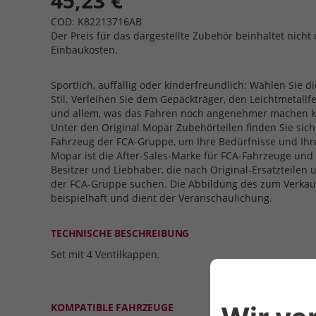
45,23 €
COD: K82213716AB
Der Preis für das dargestellte Zubehör beinhaltet nicht 
Einbaukosten.
Sportlich, auffällig oder kinderfreundlich: Wählen Sie di
Stil. Verleihen Sie dem Gepäckträger, den Leichtmetallf
und allem, was das Fahren noch angenehmer machen ka
Unter den Original Mopar Zubehörteilen finden Sie siche
Fahrzeug der FCA-Gruppe, um Ihre Bedürfnisse und Ihre
Mopar ist die After-Sales-Marke für FCA-Fahrzeuge und 
Besitzer und Liebhaber, die nach Original-Ersatzteilen
der FCA-Gruppe suchen. Die Abbildung des zum Verkauf
beispielhaft und dient der Veranschaulichung.
TECHNISCHE BESCHREIBUNG
Set mit 4 Ventilkappen.
KOMPATIBLE FAHRZEUGE