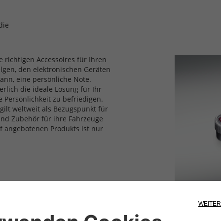
die
e richtigen Accessoires für Ihren
elgen, den elektronischen Geräten
nn, eine persönliche Note.
rlich die ideale Lösung für Ihr
 Persönlichkeit zu befriedigen.
gilt weltweit als Bezugspunkt für
 und Zubehör für ihre Fahrzeuge
 angebotenen Produkts ist nur