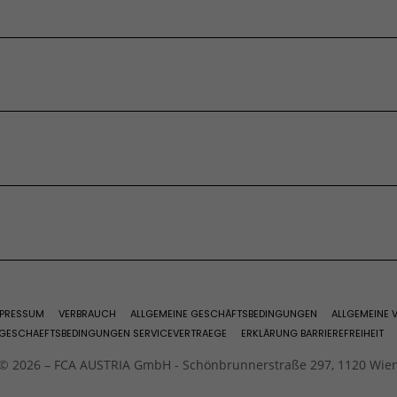
rdern
 Wagen
 &
Teile & Zubehör
vität​
Fiat Ersatzteile
vices
Reifen
 &
Teile & Zubehör
Partner Kontaktieren
vität​
ervices
Zubehör
bote
Ersatzteile
vices
ge
ervices
PRESSUM
VERBRAUCH
ALLGEMEINE GESCHÄFTSBEDINGUNGEN
ALLGEMEINE
 GESCHAEFTSBEDINGUNGEN SERVICEVERTRAEGE
ERKLÄRUNG BARRIEREFREIHEIT
© 2026 – FCA AUSTRIA GmbH - Schönbrunnerstraße 297, 1120 Wie