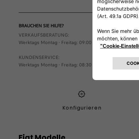
BRAUCHEN SIE HILFE?
VERKAUFSBERATUNG​:
Werktags Montag - Freitag: 09:00 – 18:00 Uhr
KUNDENSERVICE:
Werktags Montag - Freitag: 08:30 – 17:30 Uhr
Konfigurieren​
Fiat Modelle