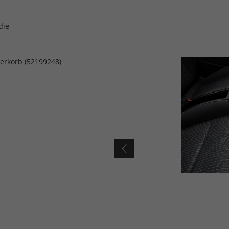
die
berkorb (52199248)