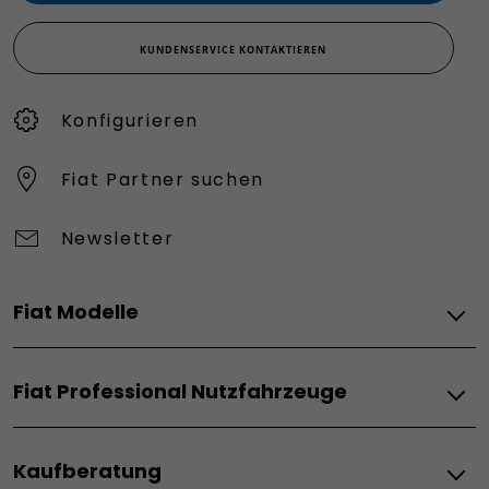
KUNDENSERVICE KONTAKTIEREN
Konfigurieren​
Fiat Partner suchen
Newsletter
Fiat Modelle
Elektro
Fiat Professional Nutzfahrzeuge
Grande Panda Elektro
Topolino
Elektro
600 Elektro
Kaufberatung
Doblò BEV
600 Sport