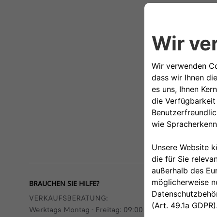
BRAUCHEN SIE HILFE?
VERKAUFSBERATUNG​:
Werktags Montag - Freitag: 09:00 – 18:00 Uhr