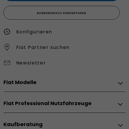
KUNDENSERVICE KONTAKTIEREN
Konfigurieren​
Fiat Partner suchen
Newsletter
Fiat Modelle
Elektro
Fiat Professional Nutzfahrzeuge
Grande Panda Elektro
Topolino
Elektro
600 Elektro
Kaufberatung
Doblò BEV
600 Sport