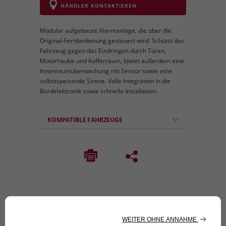
HÄNDLER KONTAKTIEREN
Modular aufgebaute Alarmanlage, die über die
Original-Fernbedienung gesteuert wird. Schützt das
Fahrzeug gegen das Eindringen durch Türen,
Motorhaube und Kofferraum, bietet außerdem eine
Innenraumüberwachung mit Sensor sowie eine
selbstspeisende Sirene. Volle Integration in die
Bordelektronik sowie schnelle Installation.
KOMPATIBLE FAHRZEUGE
Folge uns