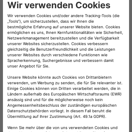
BRAUCHEN SIE HILFE?
VERKAUFSBERATUNG​:
Werktags Montag - Freitag: 09:00 – 18:00 Uhr
KUNDENSERVICE:
Werktags Montag - Freitag: 08:30 – 17:30 Uhr
00 800 342 800 00
KUNDENSERVICE KONTAKTIEREN
Konfigurieren​
Fiat Partner suchen