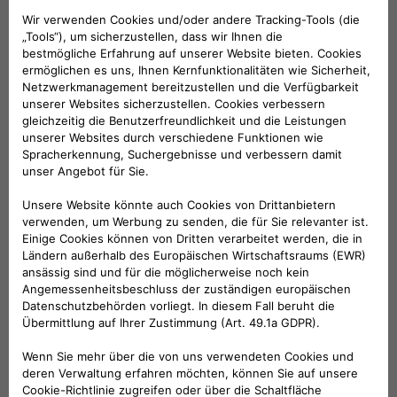
VERKAUFSBERATUNG​:
Werktags Montag - Freitag: 09:00 – 18:00 Uhr
KUNDENSERVICE:
Werktags Montag - Freitag: 08:30 – 17:30 Uhr
00 800 342 800 00
KUNDENSERVICE KONTAKTIEREN
Konfigurieren​
Fiat Partner suchen
Newsletter