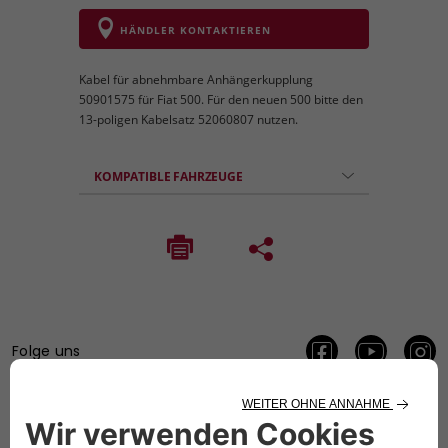
HÄNDLER KONTAKTIEREN
Kabel für abnehmbare Anhängerkupplung
50901575 für Fiat 500. Für den neuen 500 bitte den
13-poligen Kabelsatz 52060807 nutzen.
KOMPATIBLE FAHRZEUGE
Folge uns
BRAUCHEN SIE HILFE?