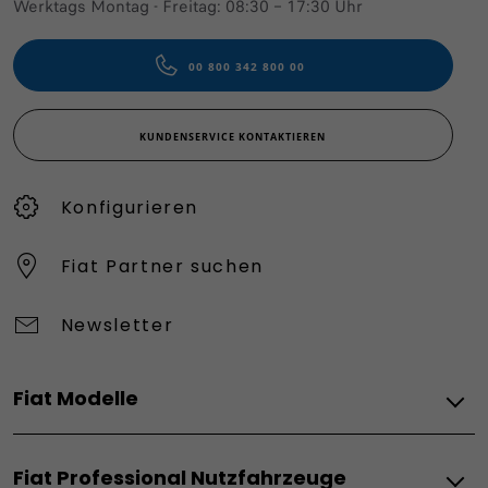
Werktags Montag - Freitag: 08:30 – 17:30 Uhr
00 800 342 800 00
KUNDENSERVICE KONTAKTIEREN
Konfigurieren​
Fiat Partner suchen
Newsletter
Fiat Modelle
Elektro
Fiat Professional Nutzfahrzeuge
Grande Panda Elektro