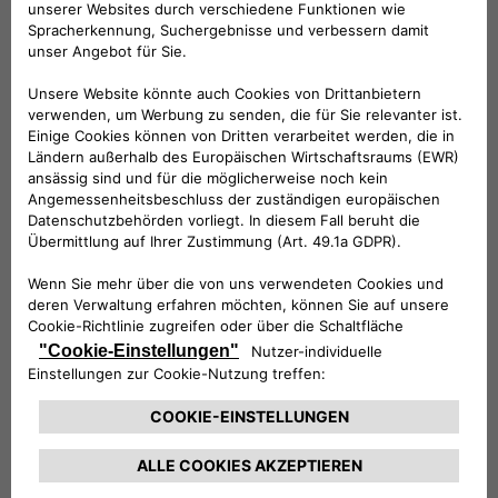
Folge uns
BRAUCHEN SIE HILFE?
VERKAUFSBERATUNG​:
Werktags Montag - Freitag: 09:00 – 18:00 Uhr
KUNDENSERVICE:
Werktags Montag - Freitag: 08:30 – 17:30 Uhr
00 800 342 800 00
KUNDENSERVICE KONTAKTIEREN
Konfigurieren​