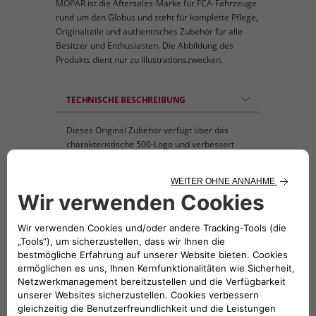
MOPAR ist die Aftersales-Marke für FCA-Fahrzeuge
rund um den Globus und steht für komplette Pflege,
Originalteile und authentisches Zubehör für alle
Besitzer und Enthusiasten. Die Abbildung des
Produkts dient nur zu Illustrationszwecken.
TECHNISCHE BESCHREIBUNG
Dieses Original Zubehör verfügt über das
charakteristische 500-Logo und verbessert
das Layout, ohne dass eine schwierige
Installation erforderlich ist. Es ist so flexibel,
wie Sie es wünschen.
KOMPATIBLE FAHRZEUGE