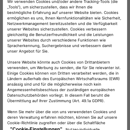
(für 1 Paar Ski - 71805708). Nur für Versionen
mit Blechdach.
INKOMPATIBLES ZUBEHÖR
KOMPATIBLE FAHRZEUGE
Folge uns
BRAUCHEN SIE HILFE?
VERKAUFSBERATUNG​:
Werktags Montag - Freitag: 09:00 – 18:00 Uhr