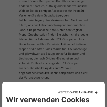
auszudrücken. Der Spaß an Bord Ihres Fahrzeugs
endet nie! Sportlich, auffällig oder kinderfreundlich:
Wählen Sie die richtigen Accessoires für Ihren Stil.
Verleihen Sie dem Gepäckträger, den
Leichtmetallfelgen, den elektronischen Geräten und
allem, was das Fahren noch angenehmer machen
kann, eine persönliche Note. Unter den Original
Mopar Zubehörteilen finden Sie sicherlich die ideale
Lösung für Ihr Fahrzeug der FCA-Gruppe, um Ihre
Bedürfnisse und Ihre Persönlichkeit zu befriedigen.
Mopar ist die After-Sales-Marke für FCA-Fahrzeuge
und gilt weltweit als Bezugspunkt für Besitzer und
Liebhaber, die nach Original-Ersatzteilen und
Zubehör für ihre Fahrzeuge der FCA-Gruppe
suchen. Die Abbildung des zum Verkauf
angebotenen Produkts ist nur beispielhaft und dient
der Veranschaulichung.
TECHNISCHE BESCHREIBUNG
Bestehend aus Gepäckleisten aus Aluminium
auf der Heckklappe (71805707) und Ski-Träger