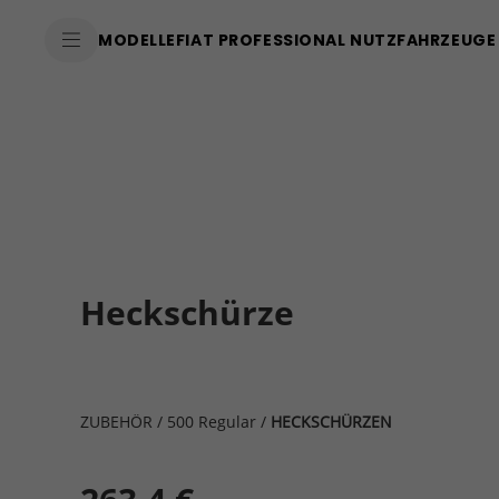
MODELLE
FIAT PROFESSIONAL NUTZFAHRZEUGE
Heckschürze
ZUBEHÖR
/
500 Regular
/
HECKSCHÜRZEN