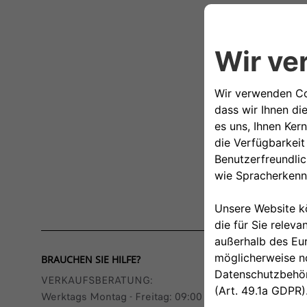
BRAUCHEN SIE HILFE?
VERKAUFSBERATUNG​:
Werktags Montag - Freitag: 09:00 – 18:00 Uhr