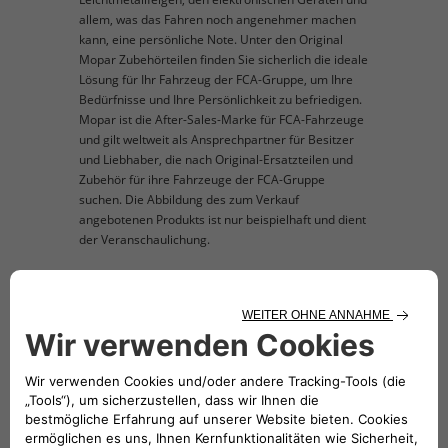
allem, was das Fahren noch angenehmer machen
kann, eine persönliche Note. Unter den Original
Mopar Zubehörteilen finden Sie sicherlich die ideale
Lösung für Ihr Fahrzeug der FCA-Gruppe, um Ihre
Bedürfnisse und Ihre Persönlichkeit zu befriedigen.
Mopar ist die After-Sales-Marke für FCA-Fahrzeuge
und gilt weltweit als Ansprechpartner für Besitzer
und Liebhaber, die nach Original-Ersatzteilen und
Zubehör für ihre Fahrzeuge der FCA-Gruppe
suchen. Die Abbildung des zum Verkauf
angebotenen Produkts ist nur beispielhaft und dient
der Veranschaulichung.
TECHNISCHE BESCHREIBUNG
Mit schwarzer Kante, 500 Logo in Schwarz und
gestickte Tricolore-Flagge. Mit zwei
Befestigungsösen.
KOMPATIBLE FAHRZEUGE