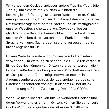
VERKAUFSBERATUNG​:
Werktags Montag - Freitag: 09:00 – 18:00 Uhr
KUNDENSERVICE:
Werktags Montag - Freitag: 08:30 – 17:30 Uhr
00 800 342 800 00
KUNDENSERVICE KONTAKTIEREN
Konfigurieren​
Fiat Partner suchen
Newsletter