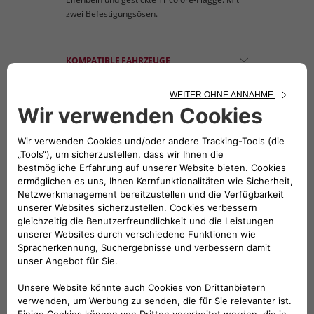
zwei Befestigungsösen.
KOMPATIBLE FAHRZEUGE
Folge uns
BRAUCHEN SIE HILFE?
VERKAUFSBERATUNG​:
Werktags Montag - Freitag: 09:00 – 18:00 Uhr
KUNDENSERVICE: