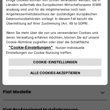
Werktags Montag - Freitag: 08:30 – 17:30 Uhr
00 800 342 800 00
KUNDENSERVICE KONTAKTIEREN
Konfigurieren​
Fiat Partner suchen
Newsletter
Fiat Modelle
Elektro
Fiat Professional Nutzfahrzeuge