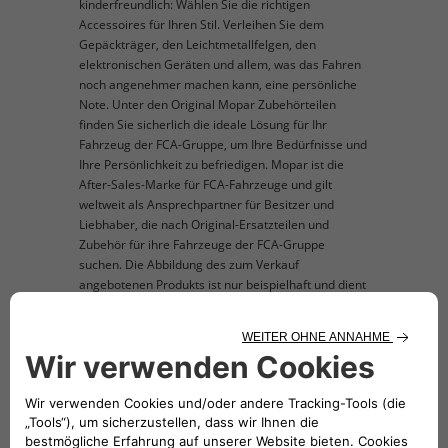
kinderfreundlich: Wählen Sie die richtigen
Accessoires für Ihren Stil. Verleihen Sie dem
Gepäckträger, den Leichtmetallfelgen, den
elektronischen Geräten und allem, was das Fahren
noch angenehmer machen kann, eine persönliche
Note. Unter den Original Mopar Zubehörteilen
finden Sie sicherlich die ideale Lösung für Ihr
Fahrzeug der FCA-Gruppe, um Ihre Bedürfnisse und
Ihre Persönlichkeit zu befriedigen. Mopar ist die
After-Sales-Marke für FCA-Fahrzeuge und gilt
weltweit als Ansprechpartner für Besitzer und
Liebhaber, die nach Original-Ersatzteilen und
Zubehör für ihre Fahrzeuge der FCA-Gruppe
suchen. Die Abbildung des zum Verkauf
angebotenen Produkts ist nur beispielhaft und dient
der Veranschaulichung.
TECHNISCHE BESCHREIBUNG
Auf der Seite des Fahrzeugs. Das Produkt ist
auch in Weiß und Silber verfügbar (50926931)