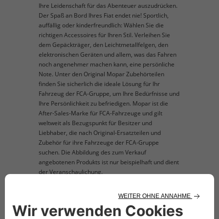
Ihre Leidenschaft für das Abenteuer auszudrücken.
Der Spaß an Bord Ihres Fiat endet nie! Sportlich,
auffällig oder kinderfreundlich: Wählen Sie die
richtigen Accessoires für Ihren Stil. Verleihen Sie
dem Gepäckträger, den Leichtmetallfelgen, den
elektronischen Geräten und allem, was das Fahren
noch angenehmer machen kann, eine persönliche
Note. Unter den Original Mopar Zubehörteilen
finden Sie sicherlich die ideale Lösung für Ihr
Fahrzeug der FCA-Gruppe, um Ihre Bedürfnisse und
Ihre Persönlichkeit zu befriedigen. Mopar ist die
After-Sales-Marke für FCA-Fahrzeuge und gilt
weltweit als Bezugspunkt für Besitzer und
Liebhaber, die nach Original-Ersatzteilen und
Zubehör für ihre Fahrzeuge der FCA-Gruppe
suchen. Die Abbildung des zum Verkauf
angebotenen Produkts ist nur beispielhaft und dient
der Veranschaulichung.
TECHNISCHE BESCHREIBUNG