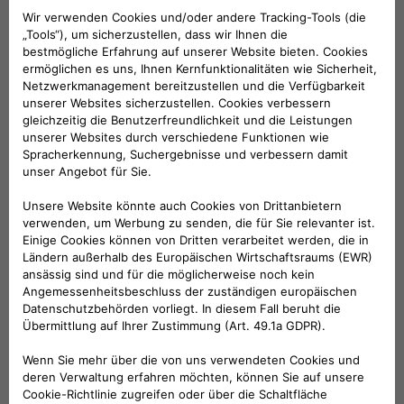
Zusammenklappbarer, herausnehmbarer und
klappbarer Korb für den Einsatz im
Kofferraum. Farbe: Schwarz. Mit Fiat-Logo.
Haltbar und dennoch leicht, ideal, um kleine
und mittlere Gegenstände zu halten und sie
auf Reisen leicht zu transportieren.
KOMPATIBLE FAHRZEUGE
Folge uns
BRAUCHEN SIE HILFE?