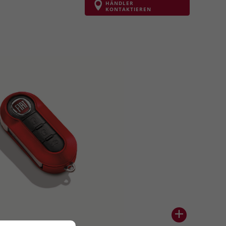
HÄNDLER
KONTAKTIEREN