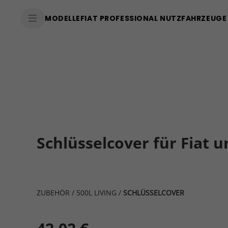
MODELLE
FIAT PROFESSIONAL NUTZFAHRZEUGE
Schlüsselcover für Fiat u
ZUBEHÖR
/
500L LIVING
/
SCHLÜSSELCOVER