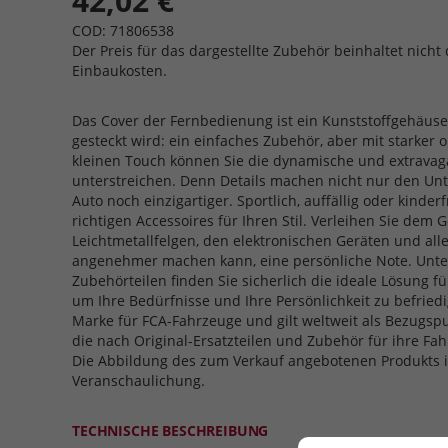
42,02 €
COD: 71806538
Der Preis für das dargestellte Zubehör beinhaltet nicht 
Einbaukosten.
Das Cover der Fernbedienung ist ein Kunststoffgehäuse,
gesteckt wird: ein einfaches Zubehör, aber mit starker
kleinen Touch können Sie die dynamische und extravaga
unterstreichen. Denn Details machen nicht nur den Un
Auto noch einzigartiger. Sportlich, auffällig oder kinder
richtigen Accessoires für Ihren Stil. Verleihen Sie dem 
Leichtmetallfelgen, den elektronischen Geräten und al
angenehmer machen kann, eine persönliche Note. Unte
Zubehörteilen finden Sie sicherlich die ideale Lösung f
um Ihre Bedürfnisse und Ihre Persönlichkeit zu befriedi
Marke für FCA-Fahrzeuge und gilt weltweit als Bezugspu
die nach Original-Ersatzteilen und Zubehör für ihre F
Die Abbildung des zum Verkauf angebotenen Produkts is
Veranschaulichung.
TECHNISCHE BESCHREIBUNG