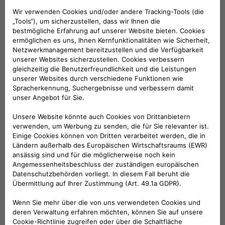
VERKAUFSBERATUNG​:
Werktags Montag - Freitag: 09:00 – 18:00 Uhr
KUNDENSERVICE:
Werktags Montag - Freitag: 08:30 – 17:30 Uhr
00 800 342 800 00
KUNDENSERVICE KONTAKTIEREN
Konfigurieren​
Fiat Partner suchen
Newsletter