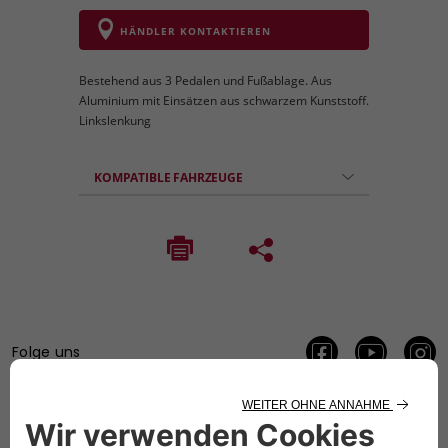
HÄNDLER KONTAKTIEREN
Bestehend aus 3 Pedalen und Fußablage. Aus
Aluminium mit Einsätzen aus schwarzem Kunststoff.
Linkslenkung
KOMPATIBLE FAHRZEUGE
Folge uns
BRAUCHEN SIE HILFE?