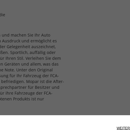
die
h und machen Sie Ihr Auto
zum Ausdruck und ermöglicht es
jeder Gelegenheit auszeichnet,
n. Sportlich, auffällig oder
ür Ihren Stil. Verleihen Sie dem
hen Geräten und allem, was das
e Note. Unter den Original
sung für Ihr Fahrzeug der FCA-
befriedigen. Mopar ist die After-
sprechpartner für Besitzer und
für ihre Fahrzeuge der FCA-
tenen Produkts ist nur