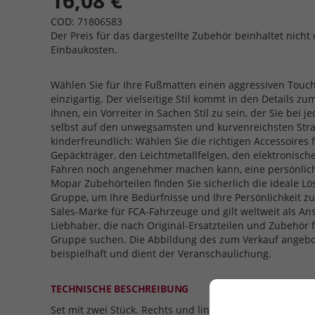
16,08 €
COD: 71806583
Der Preis für das dargestellte Zubehör beinhaltet nicht 
Einbaukosten.
Wählen Sie für Ihre Fußmatten einen aggressiven Touc
einzigartig. Der vielseitige Stil kommt in den Details 
Ihnen, ein Vorreiter in Sachen Stil zu sein, der Sie bei 
selbst auf den unwegsamsten und kurvenreichsten Straße
kinderfreundlich: Wählen Sie die richtigen Accessoires f
Gepäckträger, den Leichtmetallfelgen, den elektronisc
Fahren noch angenehmer machen kann, eine persönlich
Mopar Zubehörteilen finden Sie sicherlich die ideale Lö
Gruppe, um Ihre Bedürfnisse und Ihre Persönlichkeit zu 
Sales-Marke für FCA-Fahrzeuge und gilt weltweit als An
Liebhaber, die nach Original-Ersatzteilen und Zubehör 
Gruppe suchen. Die Abbildung des zum Verkauf angebo
beispielhaft und dient der Veranschaulichung.
TECHNISCHE BESCHREIBUNG
Set mit zwei Stück. Rechts und links.