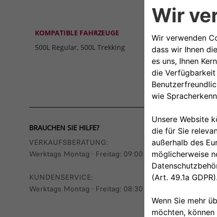
KOMPATIBLE FAHRZEUGE
500L Regular, 500L Trekking
BRAUCHEN SIE HILFE?
VERKAUFSBERATUNG​:
Werktags Montag - Freitag: 09:00 – 18:00 Uhr
KUNDENSERVICE:
Werktags Montag - Freitag: 08:30 – 17:30 Uhr