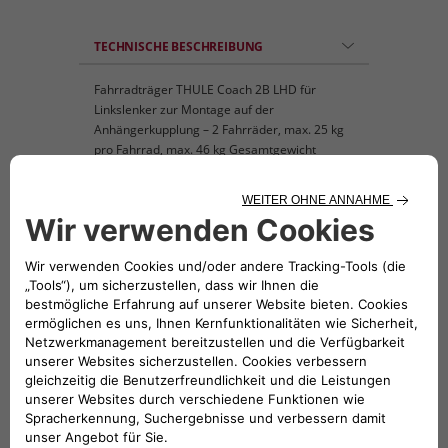
TECHNISCHE BESCHREIBUNG
Fahrradträger THULE Coach 2B LHD für
Linkslenker zur Montage auf der
Anhängerkupplung – 2 Fahrräder, max. 25 kg
pro Fahrrad, max. 46 kg Gesamtgewicht
KOMPATIBLE FAHRZEUGE
Folge uns