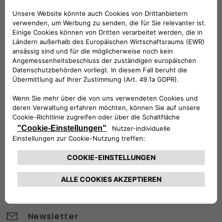
BRAUCHEN SIE HILFE?
VERKAUFSBERATUNG​:
Werktags Montag - Freitag: 09:00 – 18:00 Uhr
KUNDENSERVICE:
Werktags Montag - Freitag: 08:30 – 17:30 Uhr
00 800 342 800 00
KUNDENSERVICE KONTAKTIEREN
Konfigurieren​
Fiat Partner suchen
Newsletter