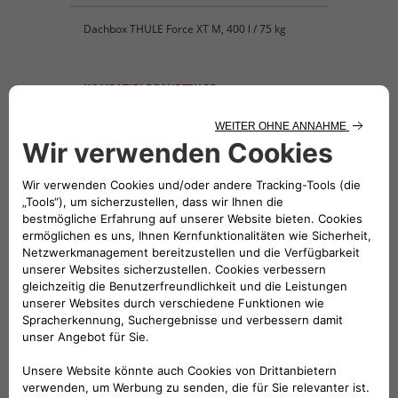
Dachbox THULE Force XT M, 400 l / 75 kg
KOMPATIBLE FAHRZEUGE
Folge uns
BRAUCHEN SIE HILFE?
VERKAUFSBERATUNG​:
Werktags Montag - Freitag: 09:00 – 18:00 Uhr