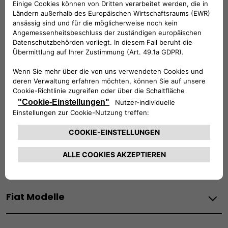
KUNDENSERVICE:
Werktags Montag - Freitag: 08:30 – 17:30 Uhr
00 800 342 800 00
KUNDENSERVICE KONTAKTIEREN
Konfigurieren​
Fiat Partner suchen
Newsletter
Fiat Modelle
Elektro