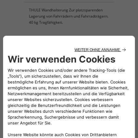
THULE Wandhalterung Zur platzsparenden
Lagerung von Fahrrädern und Fahrradträgern.
40 kg Tragfähigkeit.
KOMPATIBLE FAHRZEUGE
Folge uns
BRAUCHEN SIE HILFE?
VERKAUFSBERATUNG​:
Werktags Montag - Freitag: 09:00 – 18:00 Uhr