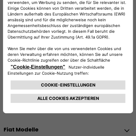
KUNDENSERVICE:
Werktags Montag - Freitag: 08:30 – 17:30 Uhr
00 800 342 800 00
KUNDENSERVICE KONTAKTIEREN
Konfigurieren​
Fiat Partner suchen
Newsletter
Fiat Modelle