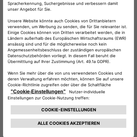
Folge uns
BRAUCHEN SIE HILFE?
VERKAUFSBERATUNG​:
Werktags Montag - Freitag: 09:00 – 18:00 Uhr
KUNDENSERVICE:
Werktags Montag - Freitag: 08:30 – 17:30 Uhr
00 800 342 800 00
KUNDENSERVICE KONTAKTIEREN
Konfigurieren​