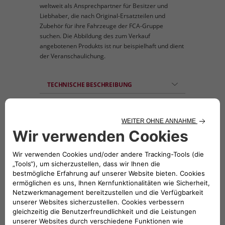
weltweit als Ansprechpartner für Besitzer und
Liebhaber, die nach Original-Ersatzteilen und
Zubehör für ihre Fahrzeuge der FCA-Gruppe
suchen. Die Abbildung des zum Verkauf
angebotenen Produkts ist nur beispielhaft und dient
der Veranschaulichung.
TECHNISCHE BESCHREIBUNG
Auf der Seite des Fahrzeugs. Das Produkt ist
auch in Weiß und Silber verfügbar (50927034).
KOMPATIBLE FAHRZEUGE