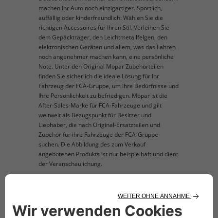
machen Ihr Auto noch einzigartiger. Sportlich,
auffällig oder kinderfreundlich: Wählen Sie die
richtigen Accessoires für Ihren Stil. Verleihen Sie
dem Gepäckträger, den Leichtmetallfelgen, den
elektronischen Geräten und allem, was das Fahren
noch angenehmer machen kann, eine persönliche
Note. Unter den Original Mopar Zubehörteilen
finden Sie sicherlich die ideale Lösung für Ihr
Fahrzeug der FCA-Gruppe, um Ihre Bedürfnisse und
Ihre Persönlichkeit zu befriedigen. Mopar ist die
After-Sales-Marke für FCA-Fahrzeuge und gilt
weltweit als Bezugspunkt für Besitzer und
Liebhaber, die nach Original-Ersatzteilen und
Zubehör für ihre Fahrzeuge der FCA-Gruppe
suchen. Die Abbildung des zum Verkauf
angebotenen Produkts ist nur beispielhaft und dient
der Veranschaulichung.
TECHNISCHE BESCHREIBUNG
Das Set besteht aus 2 Key-Cover zum Schutz