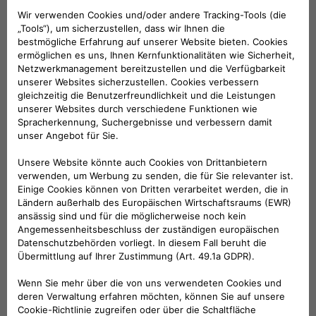
der Autoschlüssel bei Stößen, Kratzern oder
versehentlichem fallen lassen. Material:
widerstandsfähiger Hartkunststoff. Farbe:
Anthrazitgrau Metallic und Pastellschwarz mit
500-Logo. Für alle Modelle mit
Funkfernbedienung.
KOMPATIBLE FAHRZEUGE
Folge uns
BRAUCHEN SIE HILFE?