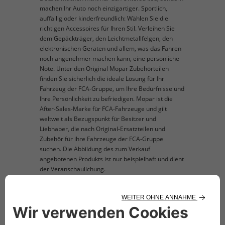
machen Ihr Auto noch einzigartiger. Sportlich,
auffällig oder kinderfreundlich: Wählen Sie die
richtigen Accessoires für Ihren Stil. Verleihen Sie
dem Gepäckträger, den Leichtmetallfelgen, den
elektronischen Geräten und allem, was das Fahren
noch angenehmer machen kann, eine persönliche
Note. Unter den Original Mopar Zubehörteilen
finden Sie sicherlich die ideale Lösung für Ihr
Fahrzeug der FCA-Gruppe, um Ihre Bedürfnisse und
Ihre Persönlichkeit zu befriedigen. Mopar ist die
After-Sales-Marke für FCA-Fahrzeuge und gilt
weltweit als Bezugspunkt für Besitzer und
Liebhaber, die nach Original-Ersatzteilen und
Zubehör für ihre Fahrzeuge der FCA-Gruppe
suchen. Die Abbildung des zum Verkauf
angebotenen Produkts ist nur beispielhaft und dient
der Veranschaulichung.
TECHNISCHE BESCHREIBUNG
Das Set besteht aus 2 Key-Cover zum Schutz