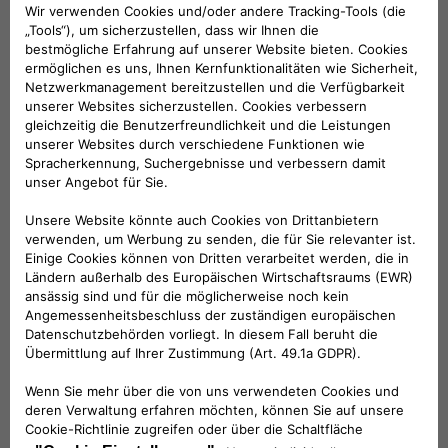
der Autoschlüssel bei Stößen, Kratzern oder
versehentlichem fallen lassen. Material:
widerstandsfähiger Hartkunststoff. Farbe:
Pastellocker und Pastellweiß mit 500-Logo. Für
alle Modelle mit Funkfernbedienung.
KOMPATIBLE FAHRZEUGE
Folge uns
BRAUCHEN SIE HILFE?
VERKAUFSBERATUNG​: