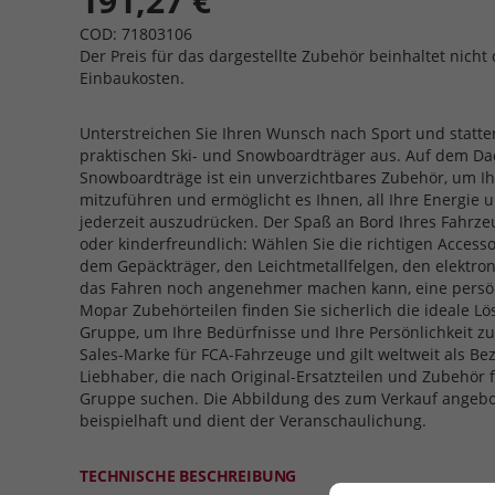
191,27 €
COD: 71803106
Der Preis für das dargestellte Zubehör beinhaltet nicht 
Einbaukosten.
Unterstreichen Sie Ihren Wunsch nach Sport und statten
praktischen Ski- und Snowboardträger aus. Auf dem Dach
Snowboardträge ist ein unverzichtbares Zubehör, um Ih
mitzuführen und ermöglicht es Ihnen, all Ihre Energie 
jederzeit auszudrücken. Der Spaß an Bord Ihres Fahrzeug
oder kinderfreundlich: Wählen Sie die richtigen Accessoir
dem Gepäckträger, den Leichtmetallfelgen, den elektro
das Fahren noch angenehmer machen kann, eine persön
Mopar Zubehörteilen finden Sie sicherlich die ideale Lö
Gruppe, um Ihre Bedürfnisse und Ihre Persönlichkeit zu 
Sales-Marke für FCA-Fahrzeuge und gilt weltweit als Be
Liebhaber, die nach Original-Ersatzteilen und Zubehör 
Gruppe suchen. Die Abbildung des zum Verkauf angebo
beispielhaft und dient der Veranschaulichung.
TECHNISCHE BESCHREIBUNG