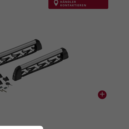
HÄNDLER
KONTAKTIEREN