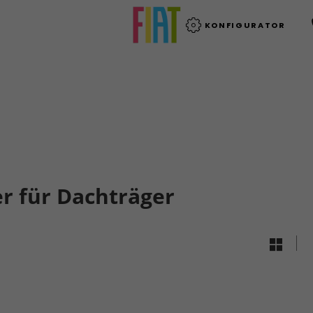
KONFIGURATOR
r für Dachträger