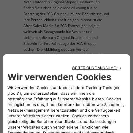
Note. Unter den Original Mopar Zubehörteilen
finden Sie sicherlich die ideale Lösung für Ihr
Fahrzeug der FCA-Gruppe, um Ihre Bedürfnisse und
Ihre Persönlichkeit zu befriedigen. Mopar ist die
After-Sales-Marke für FCA-Fahrzeuge und gilt
weltweit als Bezugspunkt für Besitzer und
Liebhaber, die nach Original-Ersatzteilen und
Zubehör für ihre Fahrzeuge der FCA-Gruppe
suchen. Die Abbildung des zum Verkauf
angebotenen Produkts ist nur beispielhaft und dient
der Veranschaulichung.
TECHNISCHE BESCHREIBUNG
Der Sicherheitsgurt für Tiere schützt Ihr
Haustier bei der Fahrt in einem Pkw, Van oder
Lkw. Das eine Ende wird direkt ans
Gurtschloss im Fahrzeug, das andere ans
Geschirr des Haustieres angeschlossen. –
Länge: 35 bis 65 cm, problemlos verstellbar.
Breite: 2,5 cm, schwarz Material: PP-Gurtband
und POM-Kunststoff Geeignet für kleine,