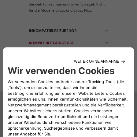
2er-Set, für rechten und linken Spiegel. Nicht
für die Modelle Cross und Cross Plus.
INKOMPATIBLES ZUBEHÖR
KOMPATIBLE FAHRZEUGE
Das könnte Sie auch
interessieren
387,30€
146,06€