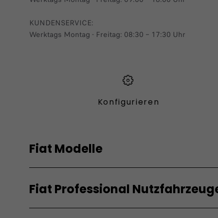
KUNDENSERVICE:
Werktags Montag - Freitag: 08:30 – 17:30 Uhr
Konfigurieren​
Fiat Modelle
Elektro
Hybrid
Fiat Professional Nutzfahrzeug
Grande Panda Elektro
Grande Pand
Topolino
600 Hybrid
Elektro
Verbren
600 Elektro
600 Sport