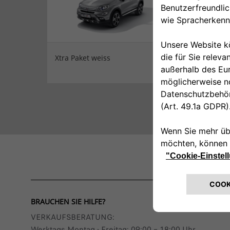
Xtra Paket weiss
BRAUCHEN SIE HILFE?
VERKAUFSBERATUNG​:
Werktags Montag - Freitag: 09:00 – 18:00 Uhr