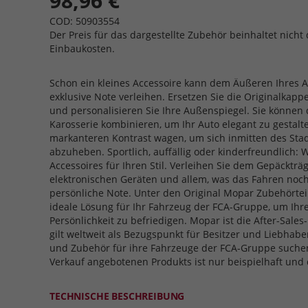
98,96 €
COD: 50903554
Der Preis für das dargestellte Zubehör beinhaltet nicht 
Einbaukosten.
Schon ein kleines Accessoire kann dem Äußeren Ihres A
exklusive Note verleihen. Ersetzen Sie die Originalkap
und personalisieren Sie Ihre Außenspiegel. Sie können
Karosserie kombinieren, um Ihr Auto elegant zu gestalt
markanteren Kontrast wagen, um sich inmitten des Sta
abzuheben. Sportlich, auffällig oder kinderfreundlich: W
Accessoires für Ihren Stil. Verleihen Sie dem Gepäckträ
elektronischen Geräten und allem, was das Fahren no
persönliche Note. Unter den Original Mopar Zubehörteil
ideale Lösung für Ihr Fahrzeug der FCA-Gruppe, um Ihr
Persönlichkeit zu befriedigen. Mopar ist die After-Sal
gilt weltweit als Bezugspunkt für Besitzer und Liebhaber
und Zubehör für ihre Fahrzeuge der FCA-Gruppe suche
Verkauf angebotenen Produkts ist nur beispielhaft und
TECHNISCHE BESCHREIBUNG