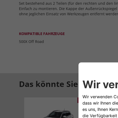
Set bestehend aus 2 Teilen (für den rechten und den li
Einfach zu montieren. Die Kappe der Außenrückspiegel
ohne jeglichen Einsatz von Werkzeugen entfernt werde
KOMPATIBLE FAHRZEUGE
500X Off Road
Das könnte Sie auch inte
412,80€