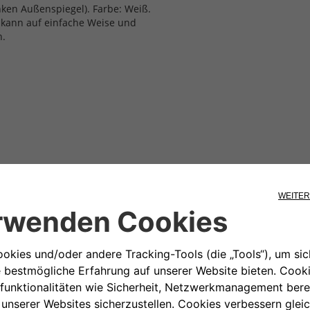
nken Außenspiegel). Farbe: Weiß.
 kann auf einfache Weise und
n.
ressieren