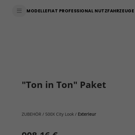
MODELLE
FIAT PROFESSIONAL NUTZFAHRZEUGE
"Ton in Ton" Paket
ZUBEHÖR
/
500X City Look
/
Exterieur