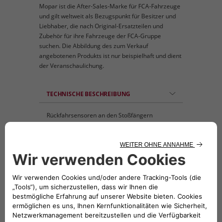
Mopar ist die After-Sales-Marke für FCA-Fahrzeuge
und gilt weltweit als Bezugspunkt für Besitzer und
Liebhaber, die nach Original-Ersatzteilen und
Zubehör für ihre Fahrzeuge der FCA-Gruppe
suchen. Die Abbildung des zum Verkauf
angebotenen Produkts ist nur beispielhaft und dient
der Veranschaulichung.
TECHNISCHE BESCHREIBUNG
Rückfahrsensoren an den Stoßfängern
angebracht, die beim Einparken das
Heranfahren an ein Hindernis signalisieren.
Bequemes Parken und Erhaltung der Ästhetik
des Fahrzeugs. Maximale Fahrsicherheit. 3
Jahre Garantie.
KOMPATIBLE FAHRZEUGE