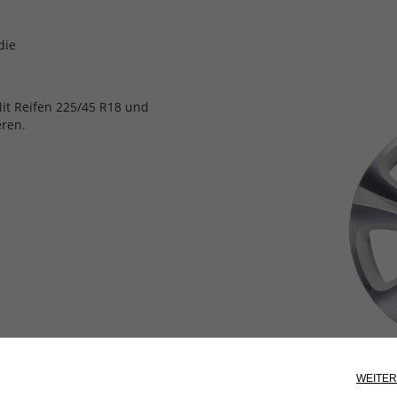
die
Mit Reifen 225/45 R18 und
ren.