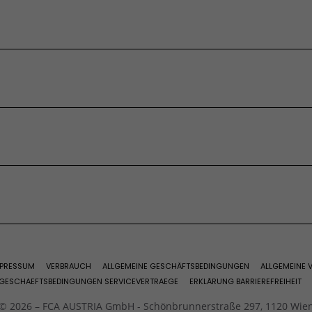
vices
rdern
 Wagen
 &
Teile & Zubehör
vität​
Fiat Ersatzteile
vices
Reifen
 &
Teile & Zubehör
Partner Kontaktieren
vität​
ervices
Zubehör
bote
Ersatzteile
vices
ge
ervices
PRESSUM
VERBRAUCH
ALLGEMEINE GESCHÄFTSBEDINGUNGEN
ALLGEMEINE
 GESCHAEFTSBEDINGUNGEN SERVICEVERTRAEGE
ERKLÄRUNG BARRIEREFREIHEIT
© 2026 – FCA AUSTRIA GmbH - Schönbrunnerstraße 297, 1120 Wie