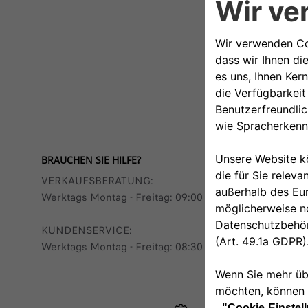
BRAUCHEN SIE HILFE?
VERKAUFSBERATUNG​:
Werktags Montag - Freitag: 09:00 – 18:00 Uhr
KUNDENSERVICE:
Werktags Montag - Freitag: 08:30 – 17:30 Uhr