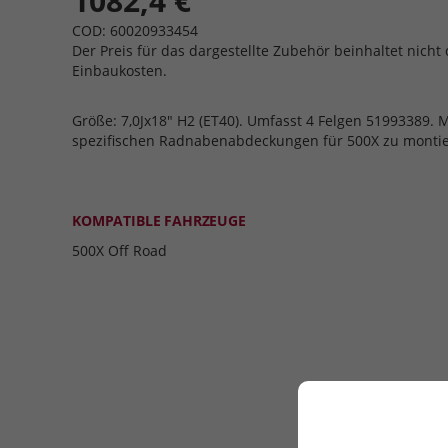
1082,4 €
COD: 60020933454
Der Preis für das dargestellte Zubehör beinhaltet nicht 
Einbaukosten.
Größe: 7,0Jx18" H2 (ET40). Umfasst 4 Felgen 51993389. 
spezifischen Radnabenabdeckungen für 500X zu montie
KOMPATIBLE FAHRZEUGE
500X Off Road