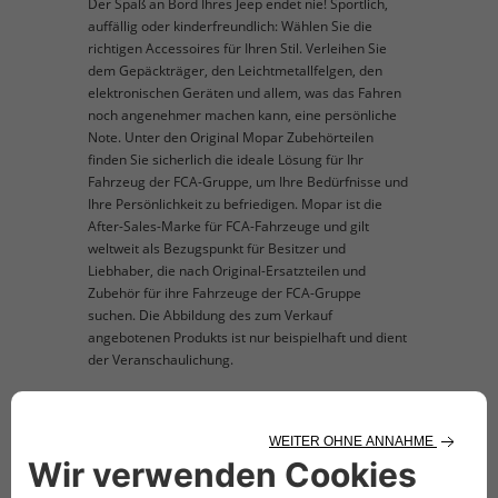
Der Spaß an Bord Ihres Jeep endet nie! Sportlich,
auffällig oder kinderfreundlich: Wählen Sie die
richtigen Accessoires für Ihren Stil. Verleihen Sie
dem Gepäckträger, den Leichtmetallfelgen, den
elektronischen Geräten und allem, was das Fahren
noch angenehmer machen kann, eine persönliche
Note. Unter den Original Mopar Zubehörteilen
finden Sie sicherlich die ideale Lösung für Ihr
Fahrzeug der FCA-Gruppe, um Ihre Bedürfnisse und
Ihre Persönlichkeit zu befriedigen. Mopar ist die
After-Sales-Marke für FCA-Fahrzeuge und gilt
weltweit als Bezugspunkt für Besitzer und
Liebhaber, die nach Original-Ersatzteilen und
Zubehör für ihre Fahrzeuge der FCA-Gruppe
suchen. Die Abbildung des zum Verkauf
angebotenen Produkts ist nur beispielhaft und dient
der Veranschaulichung.
TECHNISCHE BESCHREIBUNG
Dachträgertasche zur Befestigung auf MOPAR
Original Querträgern. Abmessungen: