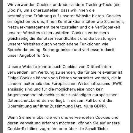
110x80x40 cm. Farbe: Schwarz. Tragfähigkeit:
360 Liter/50 kg. Die Befestigung der Tasche
am Auto erfolgt schnell und einfach mithilfe
der 4 Zurrgurte: Befolgen Sie immer die
Anweisungen im Montagesatz.
KOMPATIBLE FAHRZEUGE
Folge uns
BRAUCHEN SIE HILFE?
VERKAUFSBERATUNG​: