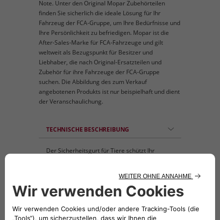
Note. Unter den Original Mopar Zubehörteilen
finden Sie sicherlich die ideale Lösung für Ihr
Fahrzeug der FCA-Gruppe, um Ihre Bedürfnisse und
Ihre Persönlichkeit zu befriedigen. Mopar ist die
After-Sales-Marke für FCA-Fahrzeuge und gilt
weltweit als Bezugspunkt für Besitzer und
Liebhaber, die nach Original-Ersatzteilen und
Zubehör für ihre Fahrzeuge der FCA-Gruppe
suchen. Die Abbildung des zum Verkauf
angebotenen Produkts ist nur beispielhaft und dient
der Veranschaulichung.
TECHNISCHE BESCHREIBUNG
Der Sicherheitsgurt für Tiere schützt Ihr
Haustier bei der Fahrt in einem Pkw, Van oder
Lkw. Das eine Ende wird direkt ans
Gurtschloss im Fahrzeug, das andere ans
Geschirr des Haustieres angeschlossen. –
Länge: 35 bis 65 cm, problemlos verstellbar.
Breite: 2,5 cm, schwarz Material: PP-Gurtband
und POM-Kunststoff Geeignet für kleine,