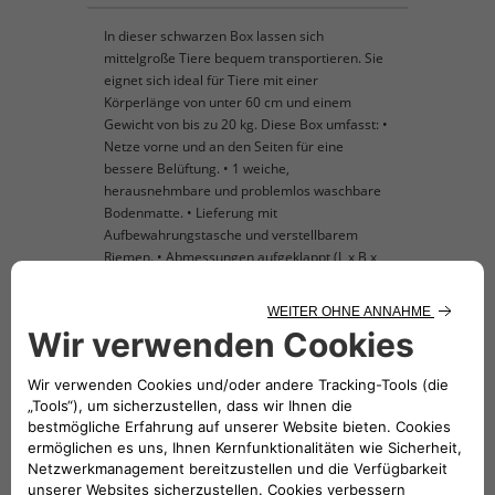
In dieser schwarzen Box lassen sich
mittelgroße Tiere bequem transportieren. Sie
eignet sich ideal für Tiere mit einer
Körperlänge von unter 60 cm und einem
Gewicht von bis zu 20 kg. Diese Box umfasst: •
Netze vorne und an den Seiten für eine
bessere Belüftung. • 1 weiche,
herausnehmbare und problemlos waschbare
Bodenmatte. • Lieferung mit
Aufbewahrungstasche und verstellbarem
Riemen. • Abmessungen aufgeklappt (L x B x
H): 61 x 47 x 50,5 cm • Abmessungen
zusammengeklappt (L x B x H): 61 x 47 x 3 cm
• Abmessungen der vernetzten Fenster: 33 x
34 cm • Gewicht der Box: 1,9 kg
KOMPATIBLE FAHRZEUGE