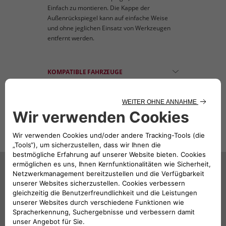
Einfach zu montieren. Die Kappe der
Außenrückspiegel kann auf einfache Weise
und ohne jeglichen Einsatz von Werkzeugen
entfernt werden.
KOMPATIBLE FAHRZEUGE
Das könnte Sie auch
interessieren
387,30€