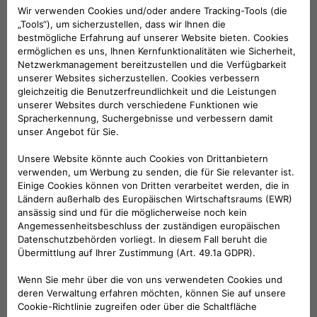
und den linken Außenspiegel). Farbe: Carbon-
Effekt Schwarz. Einfach zu montieren. Die
Kappe der Außenrückspiegel kann auf
einfache Weise und ohne jeglichen Einsatz von
Werkzeugen entfernt werden.
KOMPATIBLE FAHRZEUGE
Folge uns
BRAUCHEN SIE HILFE?
VERKAUFSBERATUNG​: