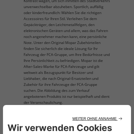
Kontrast wagen, um sich inmitten des Stadtverkehrs
unverwechselbar abzuheben. Sportlich, auffällig
oder kinderfreundlich: Wählen Sie die richtigen
Accessoires für Ihren Stil. Verleihen Sie dem
Gepäckträger, den Leichtmetallfelgen, den
elektronischen Geräten und allem, was das Fahren
noch angenehmer machen kann, eine persönliche
Note. Unter den Original Mopar Zubehörteilen
finden Sie sicherlich die ideale Lösung für Ihr
Fahrzeug der FCA-Gruppe, um Ihre Bedürfnisse und
Ihre Persönlichkeit zu befriedigen. Mopar ist die
After-Sales-Marke für FCA-Fahrzeuge und gilt
weltweit als Bezugspunkt für Besitzer und
Liebhaber, die nach Original-Ersatzteilen und
Zubehör für ihre Fahrzeuge der FCA-Gruppe
suchen. Die Abbildung des zum Verkauf
angebotenen Produkts ist nur beispielhaft und dient
der Veranschaulichung.
TECHNISCHE BESCHREIBUNG
Set bestehend aus 2 Teilen (für den rechten