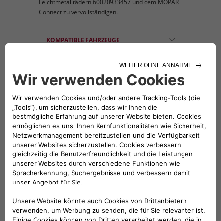
Leichtmetallrädern 60020933457 und dem MOPAR
Connect zu vervollständigen.
KOMPATIBLE FAHRZEUGE
Folge uns
BRAUCHEN SIE HILFE?
VERKAUFSBERATUNG​:
Werktags Montag - Freitag: 09:00 – 18:00 Uhr
KUNDENSERVICE: