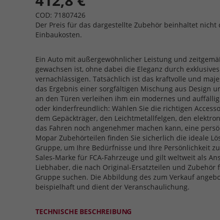
412,8 €
COD: 71807426
Der Preis für das dargestellte Zubehör beinhaltet nicht 
Einbaukosten.
Ein Auto mit außergewöhnlicher Leistung und zeitgemäß
gewachsen ist, ohne dabei die Eleganz durch exklusives 
vernachlässigen. Tatsächlich ist das kraftvolle und maj
das Ergebnis einer sorgfältigen Mischung aus Design un
an den Türen verleihen ihm ein modernes und auffällige
oder kinderfreundlich: Wählen Sie die richtigen Accessoir
dem Gepäckträger, den Leichtmetallfelgen, den elektro
das Fahren noch angenehmer machen kann, eine persön
Mopar Zubehörteilen finden Sie sicherlich die ideale Lö
Gruppe, um Ihre Bedürfnisse und Ihre Persönlichkeit zu 
Sales-Marke für FCA-Fahrzeuge und gilt weltweit als An
Liebhaber, die nach Original-Ersatzteilen und Zubehör 
Gruppe suchen. Die Abbildung des zum Verkauf angebo
beispielhaft und dient der Veranschaulichung.
TECHNISCHE BESCHREIBUNG