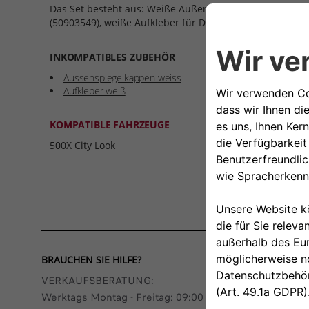
Das Set besteht aus: Weiße Außenspiegelkappen (509035
(50903549), weiße Aufkleber für Dach und Motorhaube 
INKOMPATIBLES ZUBEHÖR
Aussenspiegelkappen weiss
Aufkleber weiß
KOMPATIBLE FAHRZEUGE
500X City Look
BRAUCHEN SIE HILFE?
VERKAUFSBERATUNG​:
Werktags Montag - Freitag: 09:00 – 18:00 Uhr