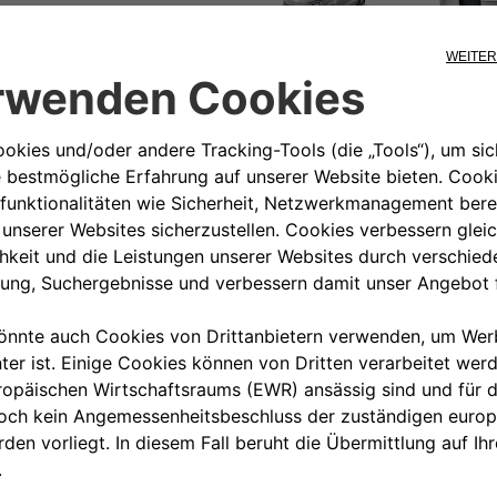
54), weiße Seitenzierleisten
(50927499).
00 800 342 800 00
KUNDENSERVICE KON