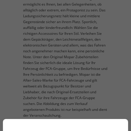
ermöglicht es Ihnen, bei allen Gelegenheiten, ob
alltäglich oder extrem, ein Protagonist zu sein. Das
Ladungssicherungsnetz hält kleine und mittlere
Gegenstände sicher an ihrem Platz. Sportlich,
auffällig oder kinderfreundlich: Wählen Sie die
richtigen Accessoires für Ihren Stil. Verleihen Sie
dem Gepäckträger, den Leichtmetallfelgen, den
elektronischen Geräten und allem, was das Fahren
noch angenehmer machen kann, eine persönliche
Note. Unter den Original Mopar Zubehörteilen
finden Sie sicherlich die ideale Lösung für Ihr
Fahrzeug der FCA-Gruppe, um Ihre Bedürfnisse und
Ihre Persönlichkeit zu befriedigen. Mopar ist die
After-Sales-Marke für FCA-Fahrzeuge und gilt
weltweit als Bezugspunkt für Besitzer und
Liebhaber, die nach Original-Ersatzteilen und
Zubehör für ihre Fahrzeuge der FCA-Gruppe
suchen. Die Abbildung des zum Verkauf
angebotenen Produkts ist nur beispielhaft und dient
der Veranschaulichung.