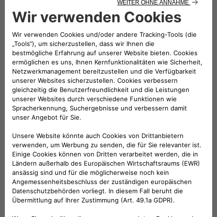
TECHNISCHE BESCHREIBUNG
Multifunktionales Frachtnetz zur Befestigung
im Kofferraum (Boden, Rückenlehne, Seite),
am Tunnel auf der Beifahrerseite oder unter
dem Rücksitz. Farbe: Schwarz. Mit MOPAR -
Logo. Ausgestattet mit einem
Befestigungssystem mit einem speziellen
Klettverschluss-System. Die Verwendung kann
je nach Modell variieren, bitte beachten Sie die
Anweisungen.
KOMPATIBLE FAHRZEUGE