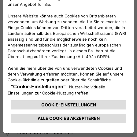
BRAUCHEN SIE HILFE?
VERKAUFSBERATUNG​:
Werktags Montag - Freitag: 09:00 – 18:00 Uhr
KUNDENSERVICE:
Werktags Montag - Freitag: 08:30 – 17:30 Uhr
00 800 342 800 00
KUNDENSERVICE KONTAKTIEREN
Konfigurieren​
Fiat Partner suchen