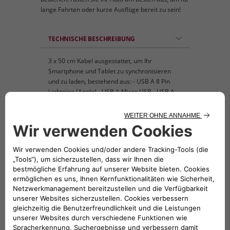
lange Fahrten oder kurze Ausflüge bereit zu sein!
TECHNISCHE BESCHREIBUNG
3 x 50 cm Kabel ausgestattet, um Ihr
Smartphone und Tablet zu synchronisieren
und zu laden, bestehend aus: - USB A 8 Pin
Lightning (Apple) - USB A Micro USB - USB A
Typ C Kabel
KOMPATIBLE FAHRZEUGE
Folge uns